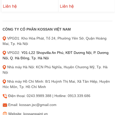
₫
₫
0
0
CÔNG TY CỔ PHẦN KOSSAN VIỆT NAM
VPGD1: Kho Hòa Phát, Tổ 24, Phường Yên Sở, Quận Hoàng
Mai, Tp. Hà Nội
VPGD2:
Y01-L22 Shopvilla An Phú, KĐT Dương Nội, P. Dương
Nội, Q. Hà Đông, Tp. Hà Nội
Nhà máy Hà Nội: KCN Phú Nghĩa, Huyện Chương Mỹ, Tp. Hà
Nội
Nhà máy Hồ Chí Minh: 8/1 Huỳnh Thị Mai, Xã Tân Hiệp, Huyện
Hóc Môn, Tp. Hồ Chí Minh
Điện thoại: 0243.9989.388 | Hotline: 0913.339.686
Email: kossan.jsc@gmail.com
Website: kossanpaint.vn